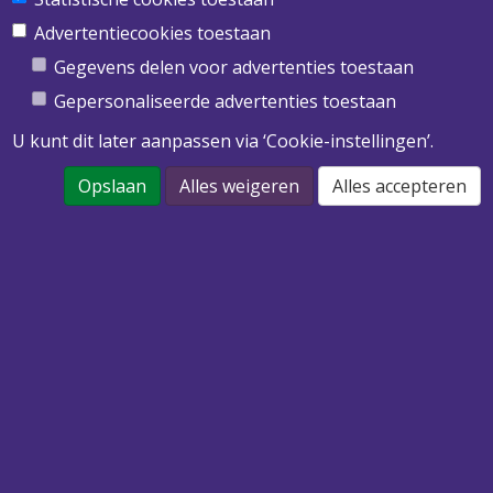
Obimex BV
Twentepoort West 39
Advertentiecookies toestaan
7609 RD Almelo
Gegevens delen voor advertenties toestaan
T
0546 455 513
Gepersonaliseerde advertenties toestaan
E
info@obimex.nl
U kunt dit later aanpassen via ‘Cookie-instellingen’.
Opslaan
Alles weigeren
Alles accepteren
DOWNLOAD ONZE PRIJSLIJST 2022