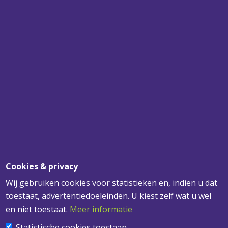
SPECIALIST
VOOR UW PLAFONDS, WANDEN EN
VERLICHTING
SNEL BEZORGD
VOOR 12.00 UUR BESTELD? MORGEN
GELEVERD!
DESKUNDIG ADVIES
VOOR AL UW VRAGEN
Cookies & privacy
Wij gebruiken cookies voor statistieken en, indien u dat
toestaat, advertentiedoeleinden. U kiest zelf wat u wel
ADRESGEGEVENS
en niet toestaat.
Meer informatie
Statistische cookies toestaan