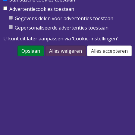
Obimex BV
Twentepoort West 39
Advertentiecookies toestaan
7609 RD Almelo
Gegevens delen voor advertenties toestaan
T
0546 455 513
Gepersonaliseerde advertenties toestaan
E
info@obimex.nl
U kunt dit later aanpassen via ‘Cookie-instellingen’.
Opslaan
Alles weigeren
Alles accepteren
DOWNLOAD ONZE PRIJSLIJST 2022