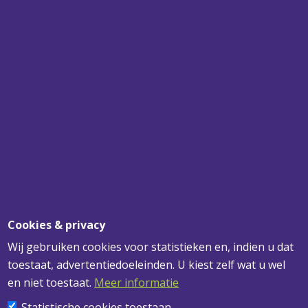
SPECIALIST
VOOR UW PLAFONDS, WANDEN EN
VERLICHTING
SNEL BEZORGD
VOOR 12.00 UUR BESTELD? MORGEN
GELEVERD!
DESKUNDIG ADVIES
VOOR AL UW VRAGEN
Cookies & privacy
Wij gebruiken cookies voor statistieken en, indien u dat
toestaat, advertentiedoeleinden. U kiest zelf wat u wel
ADRESGEGEVENS
en niet toestaat.
Meer informatie
Statistische cookies toestaan