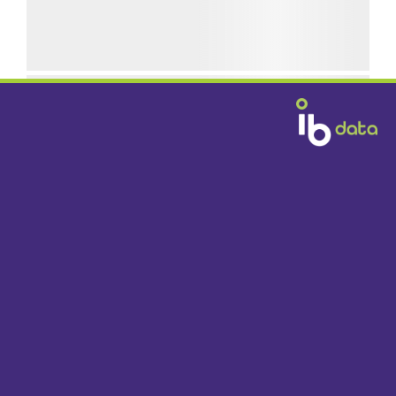
GRATIS BEZORGD
DOOR HEEL NEDERLAND VANAF € 1395,-