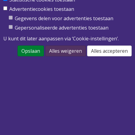
Obimex BV
Twentepoort West 39
Advertentiecookies toestaan
7609 RD Almelo
Gegevens delen voor advertenties toestaan
T
0546 455 513
Gepersonaliseerde advertenties toestaan
E
info@obimex.nl
U kunt dit later aanpassen via ‘Cookie-instellingen’.
Opslaan
Alles weigeren
Alles accepteren
DOWNLOAD ONZE PRIJSLIJST 2022