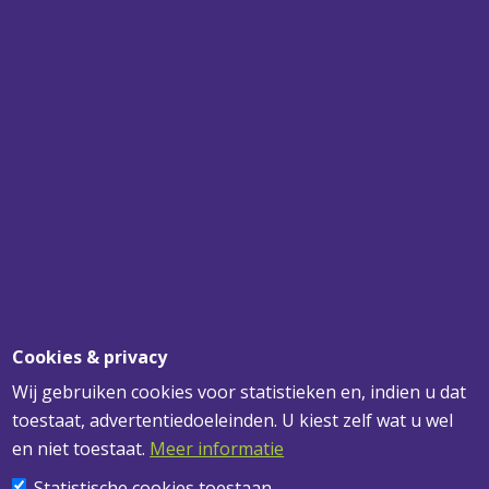
SPECIALIST
VOOR UW PLAFONDS, WANDEN EN
VERLICHTING
SNEL BEZORGD
VOOR 12.00 UUR BESTELD? MORGEN
GELEVERD!
DESKUNDIG ADVIES
VOOR AL UW VRAGEN
Cookies & privacy
Wij gebruiken cookies voor statistieken en, indien u dat
toestaat, advertentiedoeleinden. U kiest zelf wat u wel
ADRESGEGEVENS
en niet toestaat.
Meer informatie
Statistische cookies toestaan