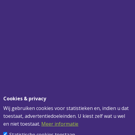
SPECIALIST
VOOR UW PLAFONDS, WANDEN EN
VERLICHTING
SNEL BEZORGD
VOOR 12.00 UUR BESTELD? MORGEN
GELEVERD!
DESKUNDIG ADVIES
VOOR AL UW VRAGEN
Cookies & privacy
Wij gebruiken cookies voor statistieken en, indien u dat
toestaat, advertentiedoeleinden. U kiest zelf wat u wel
ADRESGEGEVENS
en niet toestaat.
Meer informatie
Statistische cookies toestaan