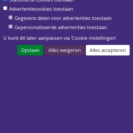
Obimex BV
Twentepoort West 39
Advertentiecookies toestaan
7609 RD Almelo
Gegevens delen voor advertenties toestaan
T
0546 455 513
Gepersonaliseerde advertenties toestaan
E
info@obimex.nl
U kunt dit later aanpassen via ‘Cookie-instellingen’.
Opslaan
Alles weigeren
Alles accepteren
DOWNLOAD ONZE PRIJSLIJST 2022