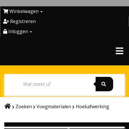
Skip
to
Winkelwagen
content
Registreren
Inloggen
Navigation
Zoeken
Voegmaterialen
Hoekafwerking