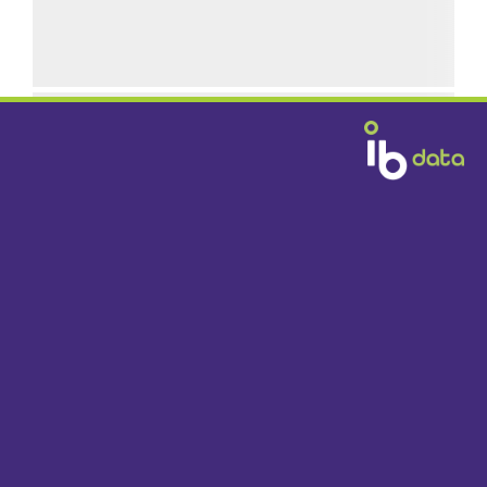
GRATIS BEZORGD
DOOR HEEL NEDERLAND VANAF € 1395,-