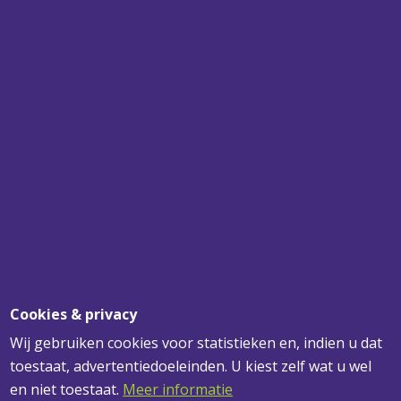
SPECIALIST
VOOR UW PLAFONDS, WANDEN EN
VERLICHTING
SNEL BEZORGD
VOOR 12.00 UUR BESTELD? MORGEN
GELEVERD!
DESKUNDIG ADVIES
VOOR AL UW VRAGEN
Cookies & privacy
Wij gebruiken cookies voor statistieken en, indien u dat
toestaat, advertentiedoeleinden. U kiest zelf wat u wel
ADRESGEGEVENS
en niet toestaat.
Meer informatie