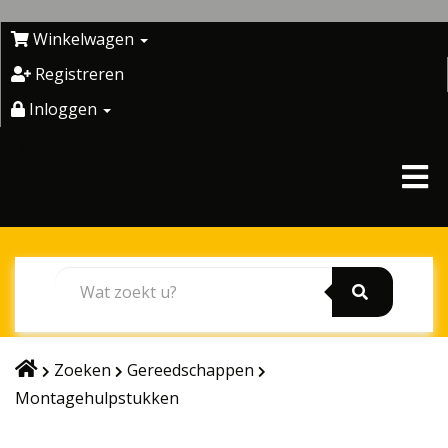
Skip
to
Winkelwagen
content
Registreren
Inloggen
Navigation
Zoeken
Gereedschappen
Montagehulpstukken