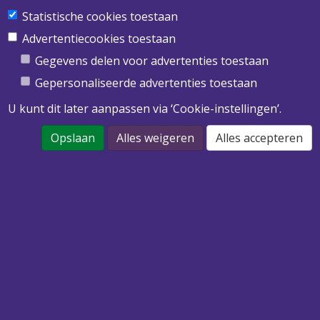
Statistische cookies toestaan
Obimex BV
Twentepoort West 39
Advertentiecookies toestaan
7609 RD Almelo
Gegevens delen voor advertenties toestaan
T
0546 455 513
Gepersonaliseerde advertenties toestaan
E
info@obimex.nl
U kunt dit later aanpassen via ‘Cookie-instellingen’.
Opslaan
Alles weigeren
Alles accepteren
DOWNLOAD ONZE PRIJSLIJST 2022