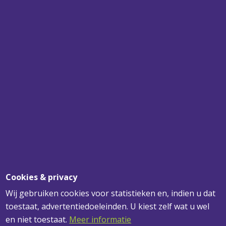
SPECIALIST
VOOR UW PLAFONDS, WANDEN EN
VERLICHTING
SNEL BEZORGD
VOOR 12.00 UUR BESTELD? MORGEN
GELEVERD!
DESKUNDIG ADVIES
VOOR AL UW VRAGEN
Cookies & privacy
Wij gebruiken cookies voor statistieken en, indien u dat
toestaat, advertentiedoeleinden. U kiest zelf wat u wel
ADRESGEGEVENS
en niet toestaat.
Meer informatie