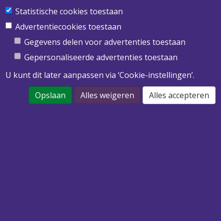
Statistische cookies toestaan
Obimex BV
Twentepoort West 39
Advertentiecookies toestaan
7609 RD Almelo
Gegevens delen voor advertenties toestaan
T
0546 455 513
Gepersonaliseerde advertenties toestaan
E
info@obimex.nl
U kunt dit later aanpassen via ‘Cookie-instellingen’.
Opslaan
Alles weigeren
Alles accepteren
DOWNLOAD ONZE PRIJSLIJST 2022