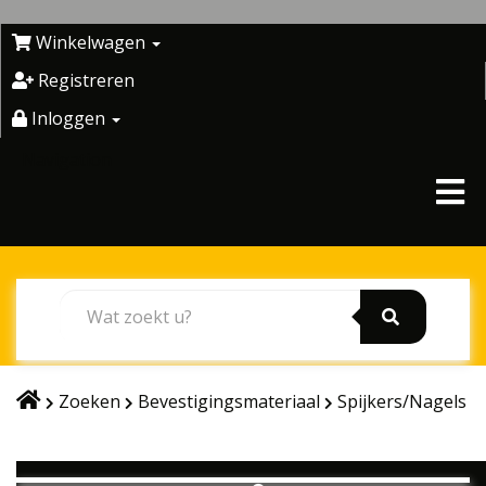
Skip
to
Winkelwagen
content
Registreren
Inloggen
Navigation
Zoeken
Bevestigingsmateriaal
Spijkers/Nagels