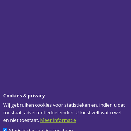
SPECIALIST
VOOR UW PLAFONDS, WANDEN EN
VERLICHTING
SNEL BEZORGD
VOOR 12.00 UUR BESTELD? MORGEN
GELEVERD!
DESKUNDIG ADVIES
VOOR AL UW VRAGEN
Cookies & privacy
Wij gebruiken cookies voor statistieken en, indien u dat
toestaat, advertentiedoeleinden. U kiest zelf wat u wel
ADRESGEGEVENS
en niet toestaat.
Meer informatie
Statistische cookies toestaan