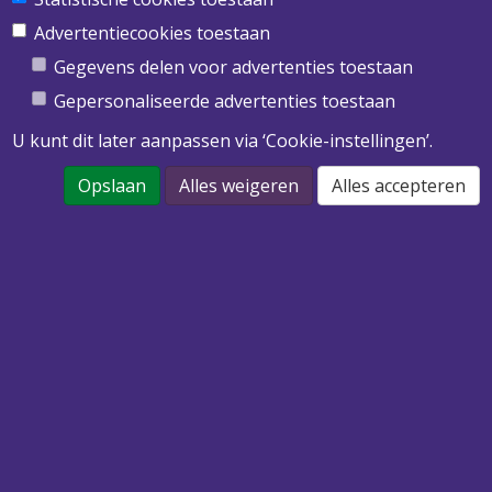
Obimex BV
Twentepoort West 39
Advertentiecookies toestaan
7609 RD Almelo
Gegevens delen voor advertenties toestaan
T
0546 455 513
Gepersonaliseerde advertenties toestaan
E
info@obimex.nl
U kunt dit later aanpassen via ‘Cookie-instellingen’.
Opslaan
Alles weigeren
Alles accepteren
DOWNLOAD ONZE PRIJSLIJST 2022