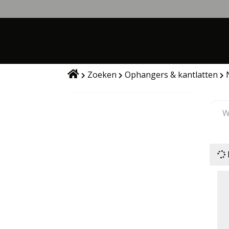
Skip
to
WEBWINKEL
content
Zoeken
Ophangers & kantlatten
N