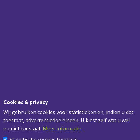
SPECIALIST
VOOR UW PLAFONDS, WANDEN EN
VERLICHTING
SNEL BEZORGD
VOOR 12.00 UUR BESTELD? MORGEN
GELEVERD!
DESKUNDIG ADVIES
VOOR AL UW VRAGEN
Cookies & privacy
Wij gebruiken cookies voor statistieken en, indien u dat
toestaat, advertentiedoeleinden. U kiest zelf wat u wel
ADRESGEGEVENS
en niet toestaat.
Meer informatie
Statistische cookies toestaan