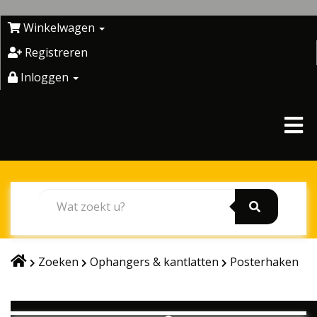
Skip
to
Winkelwagen
content
Registreren
Inloggen
Navigation
Zoeken
Ophangers & kantlatten
Posterhaken