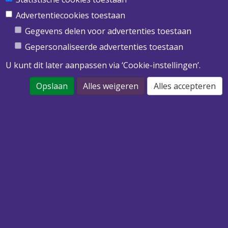
Obimex BV
Twentepoort West 39
Advertentiecookies toestaan
7609 RD Almelo
Gegevens delen voor advertenties toestaan
T
0546 455 513
Gepersonaliseerde advertenties toestaan
E
info@obimex.nl
U kunt dit later aanpassen via ‘Cookie-instellingen’.
Opslaan
Alles weigeren
Alles accepteren
DOWNLOAD ONZE PRIJSLIJST 2022