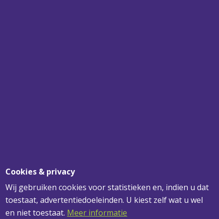
SPECIALIST
VOOR UW PLAFONDS, WANDEN EN
VERLICHTING
SNEL BEZORGD
VOOR 12.00 UUR BESTELD? MORGEN
GELEVERD!
DESKUNDIG ADVIES
VOOR AL UW VRAGEN
Cookies & privacy
Wij gebruiken cookies voor statistieken en, indien u dat
toestaat, advertentiedoeleinden. U kiest zelf wat u wel
ADRESGEGEVENS
en niet toestaat.
Meer informatie