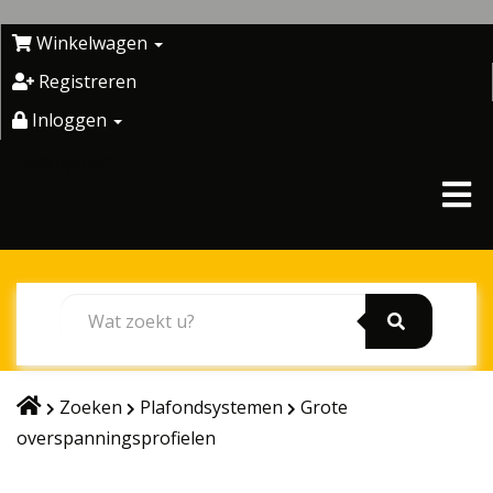
Skip
to
Winkelwagen
content
Registreren
Inloggen
Navigation
Zoeken
Plafondsystemen
Grote
overspanningsprofielen