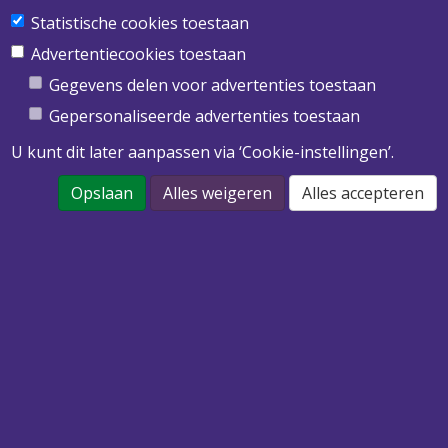
Statistische cookies toestaan
Obimex BV
Twentepoort West 39
Advertentiecookies toestaan
7609 RD Almelo
Gegevens delen voor advertenties toestaan
T
0546 455 513
Gepersonaliseerde advertenties toestaan
E
info@obimex.nl
U kunt dit later aanpassen via ‘Cookie-instellingen’.
Opslaan
Alles weigeren
Alles accepteren
DOWNLOAD ONZE PRIJSLIJST 2022