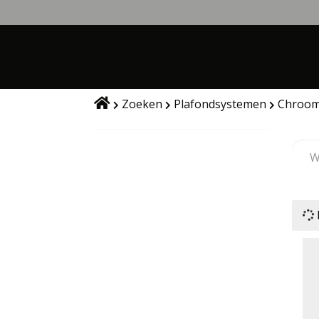
Skip
to
WEBWINKEL
content
Zoeken
Plafondsystemen
Chroom