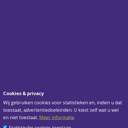
SPECIALIST
VOOR UW PLAFONDS, WANDEN EN
VERLICHTING
SNEL BEZORGD
VOOR 12.00 UUR BESTELD? MORGEN
GELEVERD!
DESKUNDIG ADVIES
VOOR AL UW VRAGEN
Cookies & privacy
Wij gebruiken cookies voor statistieken en, indien u dat
toestaat, advertentiedoeleinden. U kiest zelf wat u wel
ADRESGEGEVENS
en niet toestaat.
Meer informatie
Statistische cookies toestaan