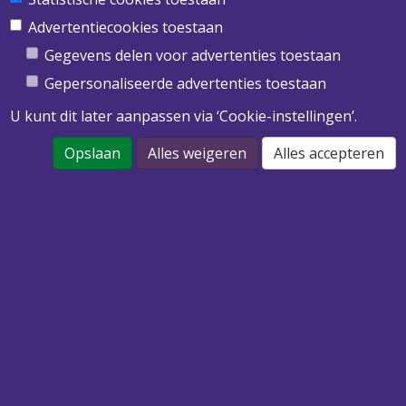
Obimex BV
Twentepoort West 39
Advertentiecookies toestaan
7609 RD Almelo
Gegevens delen voor advertenties toestaan
T
0546 455 513
Gepersonaliseerde advertenties toestaan
E
info@obimex.nl
U kunt dit later aanpassen via ‘Cookie-instellingen’.
Opslaan
Alles weigeren
Alles accepteren
DOWNLOAD ONZE PRIJSLIJST 2022