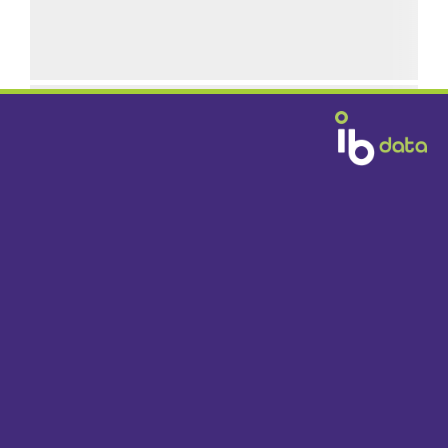
GRATIS BEZORGD
DOOR HEEL NEDERLAND VANAF € 1395,-