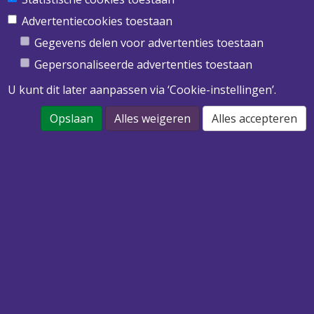
Obimex BV
Twentepoort West 39
Advertentiecookies toestaan
7609 RD Almelo
Gegevens delen voor advertenties toestaan
T
0546 455 513
Gepersonaliseerde advertenties toestaan
E
info@obimex.nl
U kunt dit later aanpassen via ‘Cookie-instellingen’.
Opslaan
Alles weigeren
Alles accepteren
DOWNLOAD ONZE PRIJSLIJST 2022